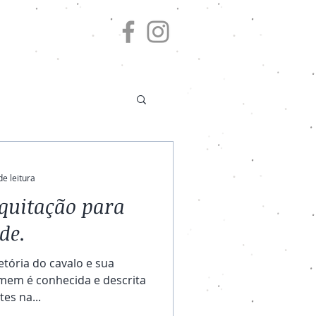
de leitura
quitação para
de.
etória do cavalo e sua
mem é conhecida e descrita
es na...