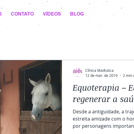
S
CONTATO
VÍDEOS
BLOG
Clínica Maiêutica
12 de mar. de 2019
2 min 
Equoterapia – E
regenerar a saú
Desde a antiguidade, a traj
estreita amizade com o ho
por personagens important