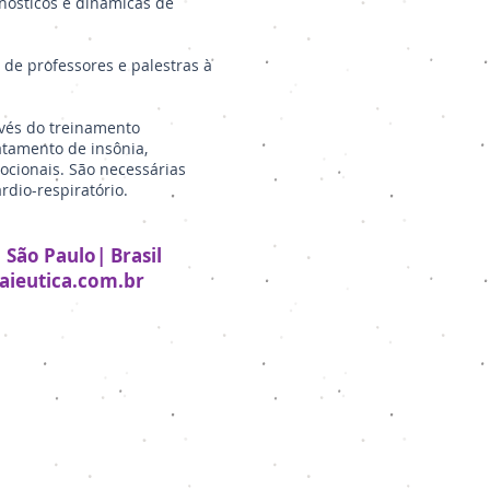
nósticos e dinâmicas de
de professores e palestras à
avés do treinamento
atamento de insônia,
ocionais. São necessárias
dio-respiratório.
 São Paulo| Brasil
ieutica.com.br