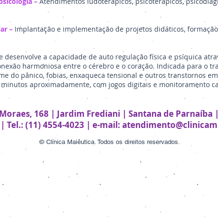
psicologia –
Atendimentos ludoterápicos, psicoterápicos, psicodiag
ar –
Implantação e implementação de projetos didáticos, formação 
desenvolve a capacidade de auto regulação física e psíquica atr
onexão harmoniosa entre o cérebro e o coração. Indicada para o tr
me do pânico, fobias, enxaqueca tensional e outros transtornos em
minutos aproximadamente, com jogos digitais e monitoramento car
 Moraes, 168 | Jardim Frediani | Santana de Parnaíba |
| Tel.: (11) 4554-4023 |
e-mail:
atendimento@clinicama
© Clínica Maiêutica. Todos os direitos reservados.